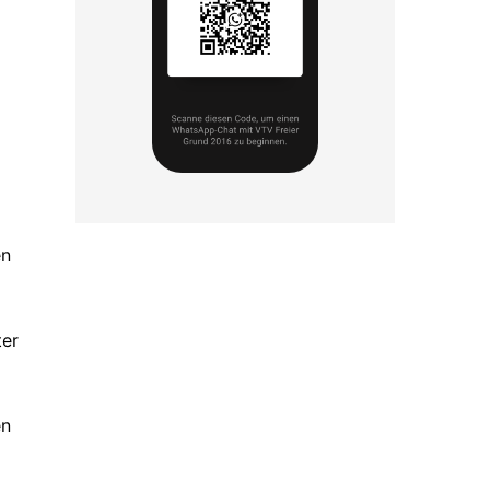
en
ter
en