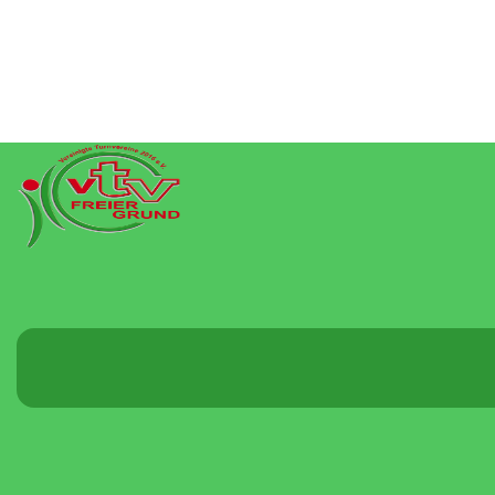
Menü
umschalten