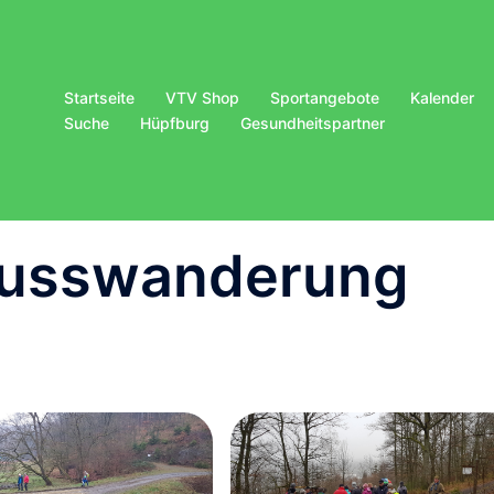
Startseite
VTV Shop
Sportangebote
Kalender
Suche
Hüpfburg
Gesundheitspartner
lusswanderung