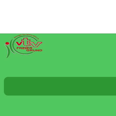
Menü
umschalten