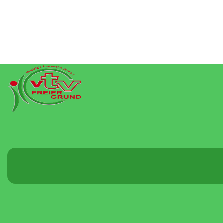
Menü
umschalten