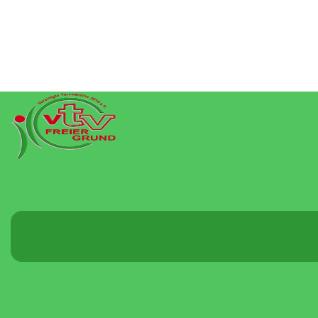
Menü
umschalten