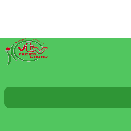
Menü
umschalten