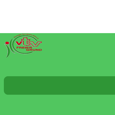
Menü
umschalten