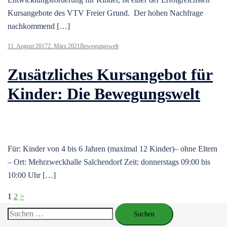
Kursangebote des VTV Freier Grund. Der hohen Nachfrage
nachkommend […]
11. August 2017
2. März 2021
Bewegungswelt
Zusätzliches Kursangebot für
Kinder: Die Bewegungswelt
Für: Kinder von 4 bis 6 Jahren (maximal 12 Kinder)– ohne Eltern
– Ort: Mehrzweckhalle Salchendorf Zeit: donnerstags 09:00 bis
10:00 Uhr […]
Seitennummerierung
1
2
>
der
Suchen
Beiträge
nach: