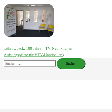
Beitragsnavigation
#throwback: 100 Jahre – TV Neunkirchen
Aufstiegsplätze für VTV-Handballer!
Suchen
nach: