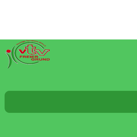
Menü
umschalten