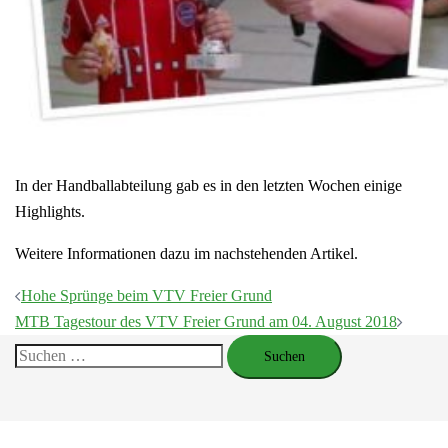
In der Handballabteilung gab es in den letzten Wochen einige
Highlights.
Weitere Informationen dazu im nachstehenden Artikel.
Beitragsnavigation
Hohe Sprünge beim VTV Freier Grund
MTB Tagestour des VTV Freier Grund am 04. August 2018
Suchen
nach: