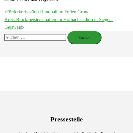
Beitragsnavigation
Förderkreis stärkt Handball im Freien Grund
Kreis-Blockmeisterschaften im Hofbachstadion in Siegen-
Geisweid
Suchen
nach:
Pressestelle