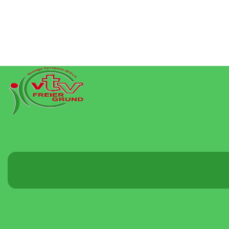
Menü
umschalten