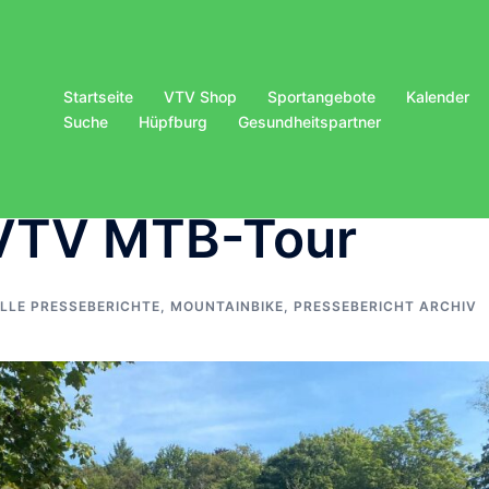
Startseite
VTV Shop
Sportangebote
Kalender
Suche
Hüpfburg
Gesundheitspartner
 VTV MTB-Tour
LLE PRESSEBERICHTE
,
MOUNTAINBIKE
,
PRESSEBERICHT ARCHIV