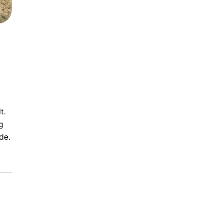
t.
g
de.