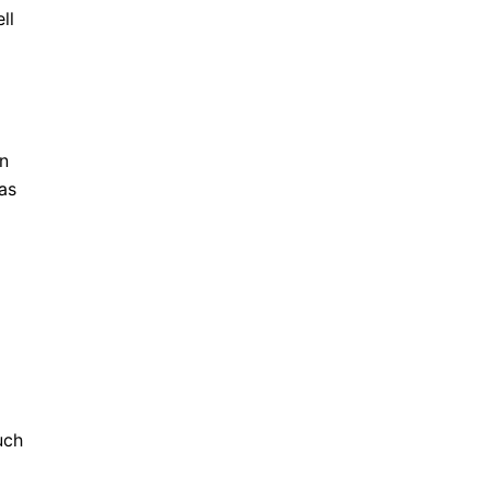
ll
en
as
uch