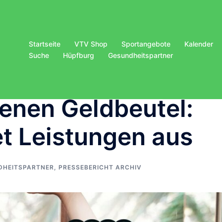
Startseite
VTV Shop
Sportangebote
Kalender
Suche
Hüpfburg
Gesundheitspartner
genen Geldbeutel:
t Leistungen aus
DHEITSPARTNER
,
PRESSEBERICHT ARCHIV