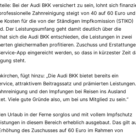
le: Bei der Audi BKK versichert zu sein, lohnt sich finanzie
 professionelle Zahnreinigung steigt von 40 auf 60 Euro und
ie Kosten für die von der Ständigen Impfkomission (STIKO)
d. Der Leistungsumfang geht damit deutlich über die
at sich die Audi BKK entschieden, die Leistungen in zwei
erten gleichermaßen profitieren. Zuschuss und Erstattung
rvice-App eingereicht werden, so dass in kürzester Zeit d
gung steht.
irchen, fügt hinzu: „Die Audi BKK bietet bereits ein
vice, attraktivem Beitragssatz und prämierten Leistungen.
ahnreinigung und den Impfungen bei Reisen ins Ausland
et. Viele gute Gründe also, um bei uns Mitglied zu sein.“
en Urlaub in der Ferne sorglos und mit vollem Impfschutz
stungen in diesem Bereich erheblich ausgebaut. Das gilt a
er Erhöhung des Zuschusses auf 60 Euro im Rahmen von