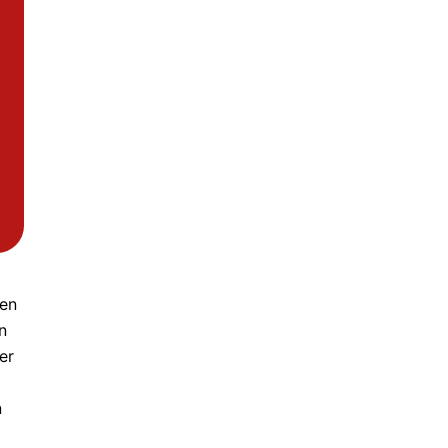
len
n
er
n