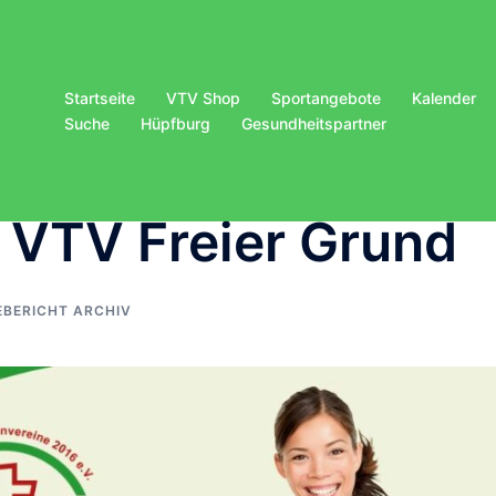
Startseite
VTV Shop
Sportangebote
Kalender
Suche
Hüpfburg
Gesundheitspartner
 VTV Freier Grund
EBERICHT ARCHIV