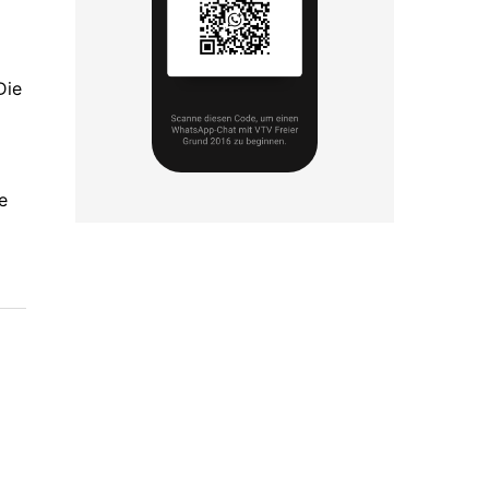
Die
e