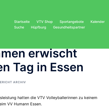
Startseite
VTV Shop
Sportangebote
Kalender
Suche
Hüpfburg
Gesundheitspartner
Damen erwischt
n Tag in Essen
BERICHT ARCHIV
leistung hatten die VTV Volleyballerinnen zu keinem
beim VV Humann Essen.