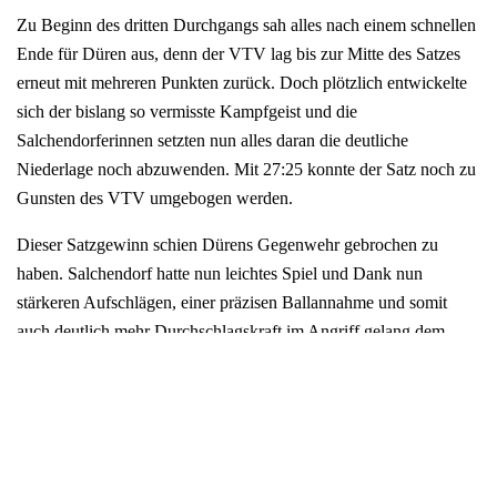
Zu Beginn des dritten Durchgangs sah alles nach einem schnellen
Ende für Düren aus, denn der VTV lag bis zur Mitte des Satzes
erneut mit mehreren Punkten zurück. Doch plötzlich entwickelte
sich der bislang so vermisste Kampfgeist und die
Salchendorferinnen setzten nun alles daran die deutliche
Niederlage noch abzuwenden. Mit 27:25 konnte der Satz noch zu
Gunsten des VTV umgebogen werden.
Dieser Satzgewinn schien Dürens Gegenwehr gebrochen zu
haben. Salchendorf hatte nun leichtes Spiel und Dank nun
stärkeren Aufschlägen, einer präzisen Ballannahme und somit
auch deutlich mehr Durchschlagskraft im Angriff gelang dem
VTV schließlich mit einem schnellen 25:13 der Satzausgleich.
Einmal mehr musste der Tie-Break über Sieg und Niederlage
entscheiden. Die VTV-Mädels erwischten den besseren Start und
zogen gleich mit ein paar Punkten davon. Diesen Vorsprung
ließen sie sich nicht mehr nehmen und konnten sich am Ende über