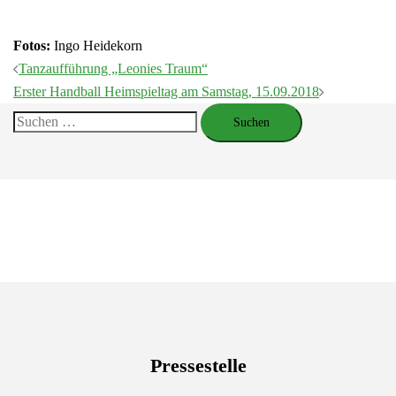
Fotos:
Ingo Heidekorn
Beitragsnavigation
Tanzaufführung „Leonies Traum“
Erster Handball Heimspieltag am Samstag, 15.09.2018
Suchen
nach:
Pressestelle