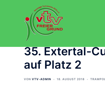
Zum
Inhalt
springen
35. Extertal-C
auf Platz 2
VON
VTV-ADMIN
18. AUGUST 2018
TRAMPOL