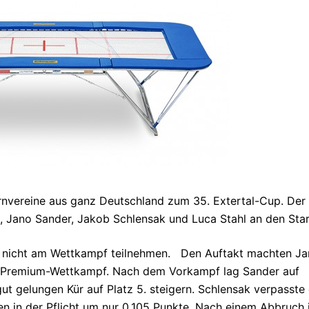
urnvereine aus ganz Deutschland zum 35. Extertal-Cup. Der
, Jano Sander, Jakob Schlensak und Luca Stahl an den Star
gt nicht am Wettkampf teilnehmen. Den Auftakt machten J
 Premium-Wettkampf. Nach dem Vorkampf lag Sander auf
gut gelungen Kür auf Platz 5. steigern. Schlensak verpasste 
en in der Pflicht um nur 0,105 Punkte. Nach einem Abbruch 