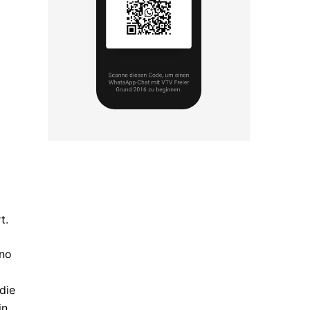
t.
ano
die
in