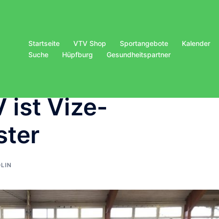
Startseite
VTV Shop
Sportangebote
Kalender
Suche
Hüpfburg
Gesundheitspartner
 ist Vize-
ster
LIN