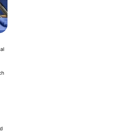
al
ch
nd