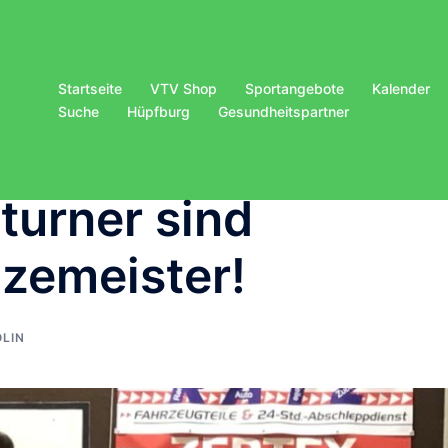
Startseite
VTV Shop
Sportangebote
Kalender
Suche
Hüpfburg
Gesundheitspartner
turner sind
izemeister!
LIN