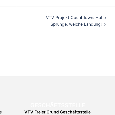
on
VTV Projekt Countdown: Hohe
Sprünge, weiche Landung!
GESCHÄFTSSTELLE
e
VTV Freier Grund
Geschäftsstelle