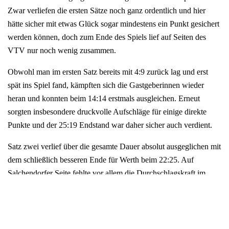
Zwar verliefen die ersten Sätze noch ganz ordentlich und hier
hätte sicher mit etwas Glück sogar mindestens ein Punkt gesichert
werden können, doch zum Ende des Spiels lief auf Seiten des
VTV nur noch wenig zusammen.
Obwohl man im ersten Satz bereits mit 4:9 zurück lag und erst
spät ins Spiel fand, kämpften sich die Gastgeberinnen wieder
heran und konnten beim 14:14 erstmals ausgleichen. Erneut
sorgten insbesondere druckvolle Aufschläge für einige direkte
Punkte und der 25:19 Endstand war daher sicher auch verdient.
Satz zwei verlief über die gesamte Dauer absolut ausgeglichen mit
dem schließlich besseren Ende für Werth beim 22:25. Auf
Salchendorfer Seite fehlte vor allem die Durchschlagskraft im
Angriff, wodurch zu viele Punktchancen nicht genutzt wurden.
Dieses Defizit zog sich durch die gesamte Partie. Hinzu kamen in
der satzentscheidenden Phase unnötige Annahmeprobleme, die
einen Satzgewinn verhinderten.