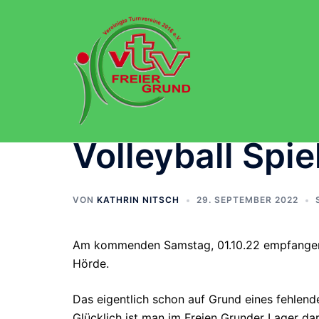
Zum
Inhalt
springen
Volleyball Spi
VON
KATHRIN NITSCH
29. SEPTEMBER 2022
Am kommenden Samstag, 01.10.22 empfangen d
Hörde.
Das eigentlich schon auf Grund eines fehlend
Glücklich ist man im Freien Grunder Lager darü