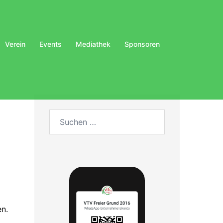
Verein
Events
Mediathek
Sponsoren
Suchen
nach:
en.