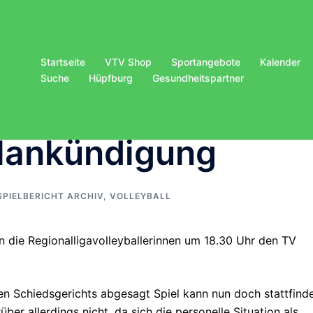
Startseite
VTV Shop
Sportangebote
Kalender
Suche
Hüpfburg
Gesundheitspartner
elankündigung
SPIELBERICHT ARCHIV
,
VOLLEYBALL
ie Regionalligavolleyballerinnen um 18.30 Uhr den TV
en Schiedsgerichts abgesagt Spiel kann nun doch stattfind
ber allerdings nicht, da sich die personelle Situation als