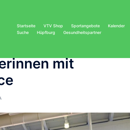
Startseite
VTV Shop
Sportangebote
Kalender
Suche
Hüpfburg
Gesundheitspartner
erinnen mit
ce
L