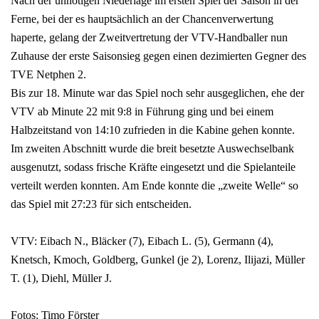
Nach der unnötigen Niederlage im ersten Spiel der Saison in der
Ferne, bei der es hauptsächlich an der Chancenverwertung
haperte, gelang der Zweitvertretung der VTV-Handballer nun
Zuhause der erste Saisonsieg gegen einen dezimierten Gegner des
TVE Netphen 2.
Bis zur 18. Minute war das Spiel noch sehr ausgeglichen, ehe der
VTV ab Minute 22 mit 9:8 in Führung ging und bei einem
Halbzeitstand von 14:10 zufrieden in die Kabine gehen konnte.
Im zweiten Abschnitt wurde die breit besetzte Auswechselbank
ausgenutzt, sodass frische Kräfte eingesetzt und die Spielanteile
verteilt werden konnten. Am Ende konnte die „zweite Welle“ so
das Spiel mit 27:23 für sich entscheiden.
VTV: Eibach N., Bläcker (7), Eibach L. (5), Germann (4),
Knetsch, Kmoch, Goldberg, Gunkel (je 2), Lorenz, Ilijazi, Müller
T. (1), Diehl, Müller J.
Fotos: Timo Förster