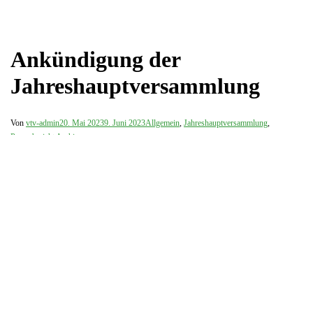
Ankündigung der
Jahreshauptversammlung
Von
vtv-admin
20. Mai 2023
9. Juni 2023
Allgemein
,
Jahreshauptversammlung
,
Pressebericht Archiv
Wir laden alle Mitglieder zur diesjährigen
Jahreshauptversammlung ein. Die Versammlung findet am
Donnerstag 1. Juni um 19 Uhr im Otto-Reiffenrath-Haus in
Neunkirchen statt. Neben den jährlich wiederkehrenden Themen,
beschäftigen wir uns in diesem Jahr besonders mit der