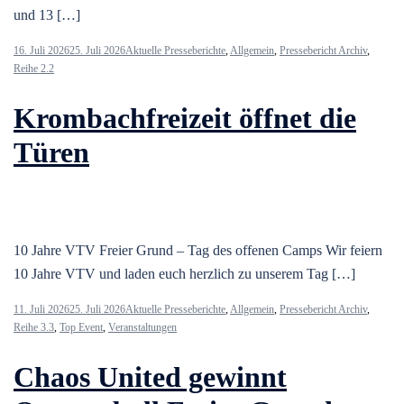
und 13 […]
16. Juli 2026
25. Juli 2026
Aktuelle Presseberichte
,
Allgemein
,
Pressebericht Archiv
,
Reihe 2.2
Krombachfreizeit öffnet die
Türen
10 Jahre VTV Freier Grund – Tag des offenen Camps Wir feiern
10 Jahre VTV und laden euch herzlich zu unserem Tag […]
11. Juli 2026
25. Juli 2026
Aktuelle Presseberichte
,
Allgemein
,
Pressebericht Archiv
,
Reihe 3.3
,
Top Event
,
Veranstaltungen
Chaos United gewinnt