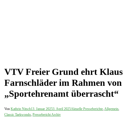
VTV Freier Grund ehrt Klaus
Farnschläder im Rahmen von
„Sportehrenamt überrascht“
Von
Kathrin Nitsch
13. Januar 2025
3. April 2025
Aktuelle Presseberichte
,
Allgemein
,
Classic Taekwondo
,
Pressebericht Archiv