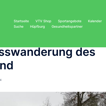
Startseite
VTV Shop
Sportangebote
Kalender
Suche
Hüpfburg
Gesundheitspartner
usswanderung des
und
N