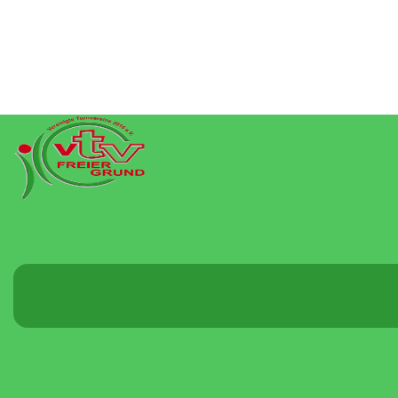
Menü
umschalten