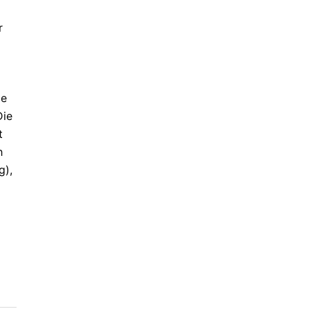
r
ie
Die
t
h
g),