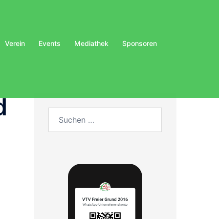
Verein
Events
Mediathek
Sponsoren
d
Suchen
nach: