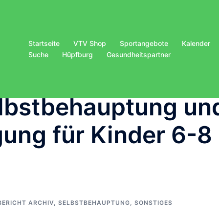
Startseite
VTV Shop
Sportangebote
Kalender
Suche
Hüpfburg
Gesundheitspartner
elbstbehauptung un
gung für Kinder 6-8
BERICHT ARCHIV
,
SELBSTBEHAUPTUNG
,
SONSTIGES