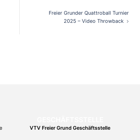
on
Freier Grunder Quattroball Turnier
2025 – Video Throwback
GESCHÄFTSSTELLE
e
VTV Freier Grund
Geschäftsstelle