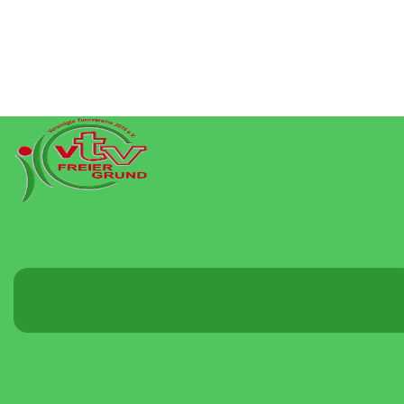
Menü
umschalten