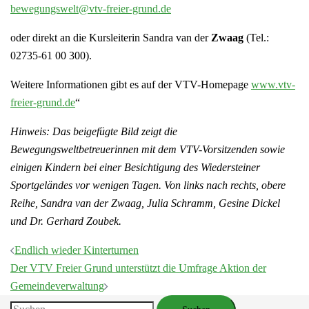
bewegungswelt@vtv-freier-grund.de
oder direkt an die Kursleiterin Sandra van der
Zwaag
(Tel.:
02735-61 00 300).
Weitere Informationen gibt es auf der VTV-Homepage
www.vtv-
freier-grund.de
“
Hinweis: Das beigefügte Bild zeigt die
Bewegungsweltbetreuerinnen mit dem VTV-Vorsitzenden sowie
einigen Kindern bei einer Besichtigung des Wiedersteiner
Sportgeländes vor wenigen Tagen. Von links nach rechts, obere
Reihe, Sandra van der Zwaag, Julia Schramm, Gesine Dickel
und Dr. Gerhard Zoubek.
Beitragsnavigation
Endlich wieder Kinterturnen
Der VTV Freier Grund unterstützt die Umfrage Aktion der
Gemeindeverwaltung
Suchen