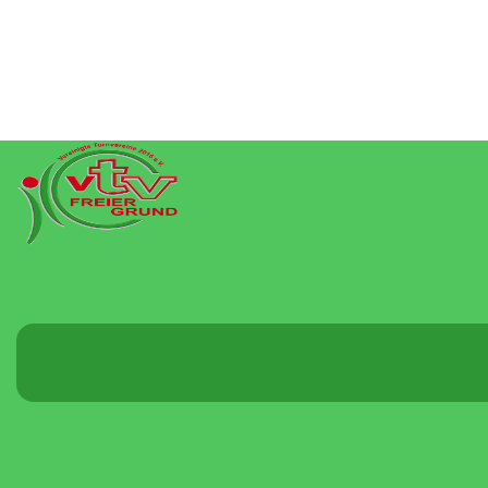
Menü
umschalten