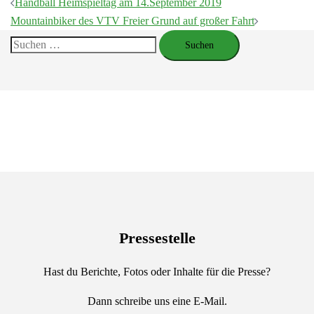
Beitragsnavigation
Handball Heimspieltag am 14.September 2019
Mountainbiker des VTV Freier Grund auf großer Fahrt
Suchen
nach:
Pressestelle
Hast du Berichte, Fotos oder Inhalte für die Presse?
Dann schreibe uns eine E-Mail.