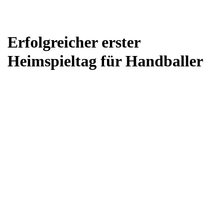
Erfolgreicher erster
Heimspieltag für Handballer
Von
vtv-admin
18. September 2019
2. März 2021
Handball
VTV Herren 1 – TuS Ferndorf 3: 29:19
1. Herren gewinnen deutlich gegen Ferndorfs „Dritte Welle“! Vor
über 150 Zuschauern lieferten die Hausherren ein über weite
Strecken sehr gutes Spiel ab, bei dem sich jeder Feldspieler in die
Torliste eintragen konnte und hielten so die Gäste mit einer