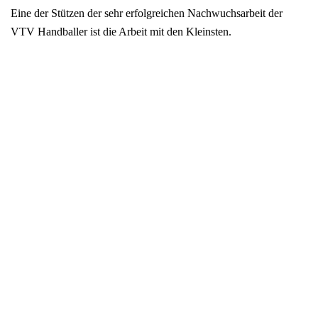
Eine der Stützen der sehr erfolgreichen Nachwuchsarbeit der
VTV Handballer ist die Arbeit mit den Kleinsten.
Die F-Jugend-Handballer und Handballerinnen (Jahrgang 2008,
2009) nehmen noch nicht an einem geregelten
Meisterschaftsbetrieb teil. Als spezielle Fördermaßnahme
veranstalten alle teilnehmenden Vereine ein Turnier in Form eines
Spielfestes.
Mannschaften aus 4 Feldspielern und einem Torwart spielen auf
zwei Kleinfeldern gegeneinander. Auf einem weiteren Feld sind
allgemeine sportliche Aufgaben zu bewältigen. So steht der Spaß
am Spiel und viel Action ohne Langeweile und Leerlauf auf dem
Programm.
Der VTV Freier Grund stellte von den 10 teilnehmenden
Mannschaften alleine 3 Teams (die Pinguine, die Jaguare und die
Fledermäuse) sowie eine Mannschaft aus dem Schulprojekt mit