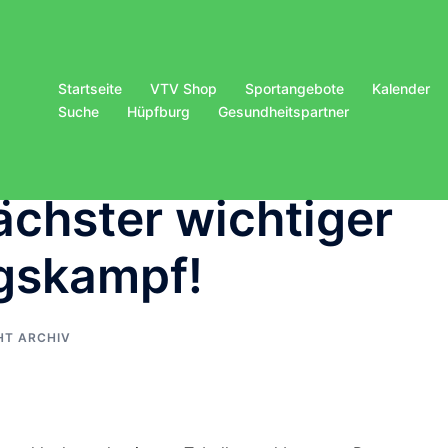
Startseite
VTV Shop
Sportangebote
Kalender
Suche
Hüpfburg
Gesundheitspartner
ächster wichtiger
egskampf!
HT ARCHIV