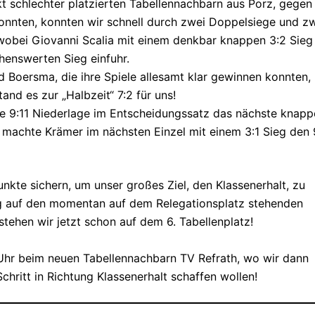
t schlechter platzierten Tabellennachbarn aus Porz, gegen
konnten, konnten wir schnell durch zwei Doppelsiege und z
, wobei Giovanni Scalia mit einem denkbar knappen 3:2 Sieg
henswerten Sieg einfuhr.
 Boersma, die ihre Spiele allesamt klar gewinnen konnten,
and es zur „Halbzeit“ 7:2 für uns!
ne 9:11 Niederlage im Entscheidungssatz das nächste knapp
e, machte Krämer im nächsten Einzel mit einem 3:1 Sieg den 
nkte sichern, um unser großes Ziel, den Klassenerhalt, zu
ng auf den momentan auf dem Relegationsplatz stehenden
stehen wir jetzt schon auf dem 6. Tabellenplatz!
Uhr beim neuen Tabellennachbarn TV Refrath, wo wir dann
hritt in Richtung Klassenerhalt schaffen wollen!