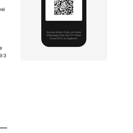
wei
e
9:3