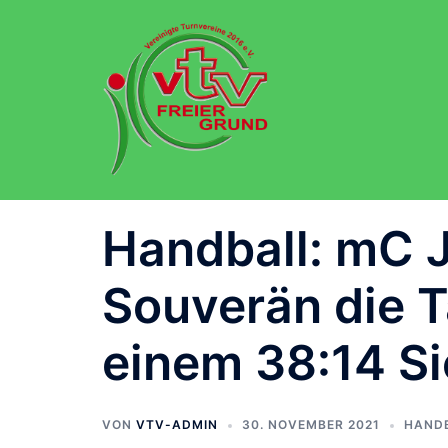
Zum
Inhalt
springen
Handball: mC J
Souverän die T
einem 38:14 S
VON
VTV-ADMIN
30. NOVEMBER 2021
HAND