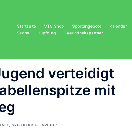
Startseite
VTV Shop
Sportangebote
Kalender
Suche
Hüpfburg
Gesundheitspartner
ugend verteidigt
abellenspitze mit
ieg
BALL
,
SPIELBERICHT ARCHIV