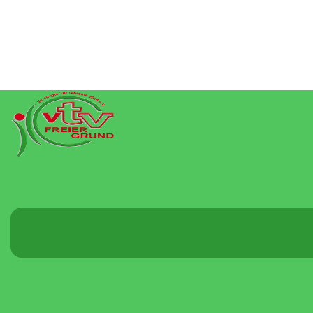
Menü
umschalten