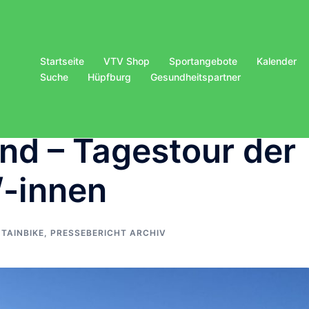
Startseite
VTV Shop
Sportangebote
Kalender
Suche
Hüpfburg
Gesundheitspartner
nd – Tagestour der
/-innen
TAINBIKE
,
PRESSEBERICHT ARCHIV