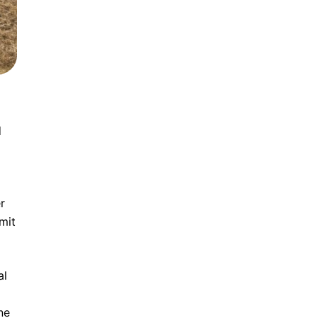
d
r
mit
al
ne