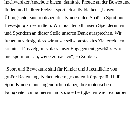
hochwertiger Angebote bieten, damit sie Freude an der Bewegung
finden und in ihrer Freizeit sportlich aktiv bleiben. „Unsere
Übungsleiter sind motiviert den Kindern den Spaß an Sport und
Bewegung zu vermitteln. Wir möchten all unsern Spenderinnen
und Spendern an dieser Stelle unseren Dank aussprechen. Wir
freuen uns riesig, dass wir unser selbst gestecktes Ziel erreichen
konnten. Das zeigt uns, dass unser Engagement geschätzt wird
und spornt uns an, weiterzumachen“, so Zoubek.
„Sport und Bewegung sind für Kinder und Jugendliche von
großer Bedeutung. Neben einem gesunden Körpergefühl hilft
Sport Kindern und Jugendlichen dabei, ihre motorischen
Fähigkeiten zu trainieren und soziale Fertigkeiten wie Teamarbeit
und Konfliktlösungsstrategien zu entwickeln. Das alles macht
nicht nur Spaß, sondern macht auch noch fit für den Alltag als
Erwachsener. Ein tolles Projekt, das der VTV Freier Grund hier
auf die Beine gestellt hat“, sagt Volksbank-Teilmarktleiter
Thorsten Seiler bei der Übergabe. Jede Spende ab fünf Euro