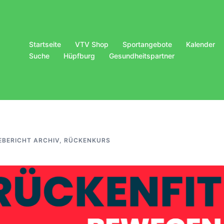
Startseite
VTV Shop
Sportangebote
Kalender
Suche
Hüpfburg
Gesundheitspartner
EBERICHT ARCHIV
,
RÜCKENKURS