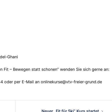
del-Ghani
n Fit – Bewegen statt schonen” wenden Sie sich gerne an:
4 oder per E-Mail an onlinekurse@vtv-freier-grund.de
on
Neuer „Fit für Ski“ Kurs startet