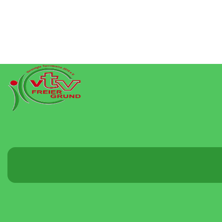
Menü
umschalten