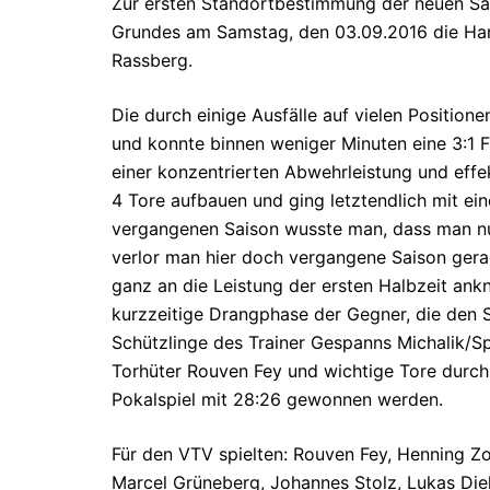
Zur ersten Standortbestimmung der neuen Sai
Grundes am Samstag, den 03.09.2016 die Hand
Rassberg.
Die durch einige Ausfälle auf vielen Position
und konnte binnen weniger Minuten eine 3:1 F
einer konzentrierten Abwehrleistung und effe
4 Tore aufbauen und ging letztendlich mit ein
vergangenen Saison wusste man, dass man nu
verlor man hier doch vergangene Saison gera
ganz an die Leistung der ersten Halbzeit ankn
kurzzeitige Drangphase der Gegner, die den S
Schützlinge des Trainer Gespanns Michalik/S
Torhüter Rouven Fey und wichtige Tore durch 
Pokalspiel mit 28:26 gewonnen werden.
Für den VTV spielten: Rouven Fey, Henning Zo
Marcel Grüneberg, Johannes Stolz, Lukas Dieh