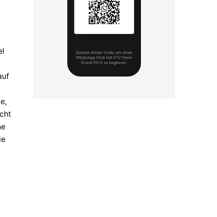
el
auf
e,
cht
ne
ie