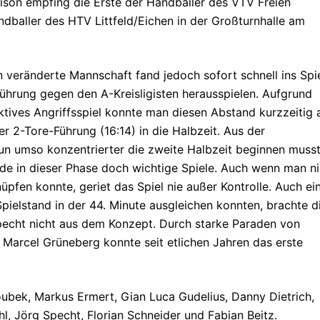
son empfing die Erste der Handballer des VTV Freien
baller des HTV Littfeld/Eichen in der Großturnhalle am
en veränderte Mannschaft fand jedoch sofort schnell ins Spi
ührung gegen den A-Kreisligisten herausspielen. Aufgrund
ktives Angriffsspiel konnte man diesen Abstand kurzzeitig 
er 2-Tore-Führung (16:14) in die Halbzeit. Aus der
n umso konzentrierter die zweite Halbzeit beginnen musst
de in dieser Phase doch wichtige Spiele. Auch wenn man ni
üpfen konnte, geriet das Spiel nie außer Kontrolle. Auch ei
pielstand in der 44. Minute ausgleichen konnten, brachte d
pecht nicht aus dem Konzept. Durch starke Paraden von
Marcel Grüneberg konnte seit etlichen Jahren das erste
ubek, Markus Ermert, Gian Luca Gudelius, Danny Dietrich,
l, Jörg Specht, Florian Schneider und Fabian Beitz.