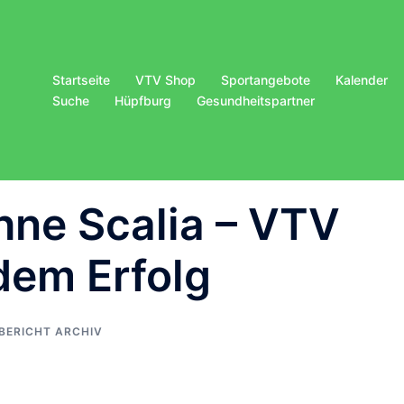
Startseite
VTV Shop
Sportangebote
Kalender
Suche
Hüpfburg
Gesundheitspartner
hne Scalia – VTV
dem Erfolg
LBERICHT ARCHIV