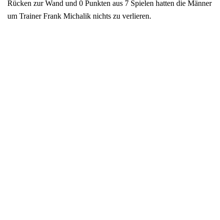
Rücken zur Wand und 0 Punkten aus 7 Spielen hatten die Männer
um Trainer Frank Michalik nichts zu verlieren.
Unterstützt durch Manuel Lorenz aus der Zweiten und Finn
Stinner von der eigenen B-Jugend könnte man mit einem
vollzähligen Kader und somit 14 Mann das Heimspiel antreten.
Angetrieben von einer starken Abwehrleistung und einem bestens
aufgelegten Rouven Fey im Tor, spielte der VTV eine starke erste
Halbzeit und ging völlig verdient mit einer 3-Tore Führung (11:8)
in die Halbzeit. Nun galt es die Konzentration hochzuhalten und
den Gegner nicht wieder ins Spiel kommen zu lassen. Anfang der
zweiten Halbzeit, hier hätte man im Grunde die ganze Saison über
schon mit sich selbst zu kämpfen, belohnten die Männer um
Mittelmann Flo Schneider die angereisten Zuschauer. Die Abwehr
stand gut und im Angriff bot man der nun wesentlich
aggressiveren Lüdenscheider Abwehr Paroli. Nach einer kurzen
Phase der Hektik spielten die VTVler jedoch das Spiel ordentlich