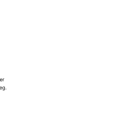
er
eg.