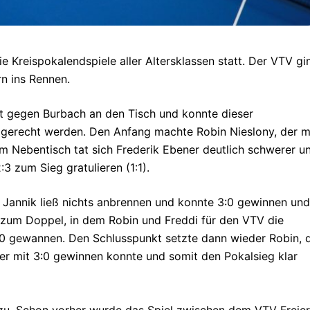
Kreispokalendspiele aller Altersklassen statt. Der VTV gi
n ins Rennen.
it gegen Burbach an den Tisch und konnte dieser
h gerecht werden. Den Anfang machte Robin Nieslony, der m
Am Nebentisch tat sich Frederik Ebener deutlich schwerer u
 zum Sieg gratulieren (1:1).
. Jannik ließ nichts anbrennen und konnte 3:0 gewinnen und
s zum Doppel, in dem Robin und Freddi für den VTV die
3:0 gewannen. Den Schlusspunkt setzte dann wieder Robin, 
er mit 3:0 gewinnen konnte und somit den Pokalsieg klar
 zu. Schon vorher wurde das Spiel zwischen dem VTV Freier