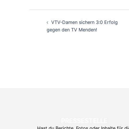
Beitragsnavigati
VTV-Damen sichern 3:0 Erfolg
gegen den TV Menden!
PRESSESTELLE
Hast du Berichte, Fotos oder Inhalte für di