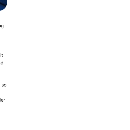
ng
it
nd
 so
der